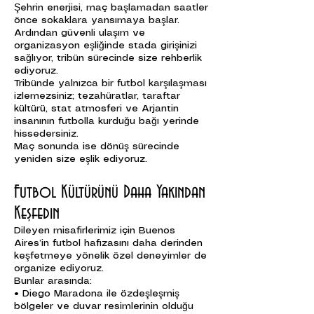
Şehrin enerjisi, maç başlamadan saatler
önce sokaklara yansımaya başlar.
Ardından güvenli ulaşım ve
organizasyon eşliğinde stada girişinizi
sağlıyor, tribün sürecinde size rehberlik
ediyoruz.
Tribünde yalnızca bir futbol karşılaşması
izlemezsiniz; tezahüratlar, taraftar
kültürü, stat atmosferi ve Arjantin
insanının futbolla kurduğu bağı yerinde
hissedersiniz.
Maç sonunda ise dönüş sürecinde
yeniden size eşlik ediyoruz.
Futbol Kültürünü Daha Yakından
Keşfedin
Dileyen misafirlerimiz için Buenos
Aires’in futbol hafızasını daha derinden
keşfetmeye yönelik özel deneyimler de
organize ediyoruz.
Bunlar arasında:
• Diego Maradona ile özdeşleşmiş
bölgeler ve duvar resimlerinin olduğu