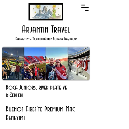
Arjantin Travel
Patagonya Yolculuğunuz Burada Başlıyor
Boca Juniors, river plate ve
diğerleri..
Buenos Aires’te Premium Maç
Deneyimi