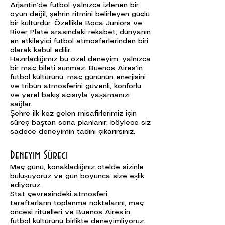
Arjantin’de futbol yalnızca izlenen bir
oyun değil, şehrin ritmini belirleyen güçlü
bir kültürdür. Özellikle Boca Juniors ve
River Plate arasındaki rekabet, dünyanın
en etkileyici futbol atmosferlerinden biri
olarak kabul edilir.
Hazırladığımız bu özel deneyim, yalnızca
bir maç bileti sunmaz. Buenos Aires’in
futbol kültürünü, maç gününün enerjisini
ve tribün atmosferini güvenli, konforlu
ve yerel bakış açısıyla yaşamanızı
sağlar.
Şehre ilk kez gelen misafirlerimiz için
süreç baştan sona planlanır; böylece siz
sadece deneyimin tadını çıkarırsınız.
Deneyim Süreci
Maç günü, konakladığınız otelde sizinle
buluşuyoruz ve gün boyunca size eşlik
ediyoruz.
Stat çevresindeki atmosferi,
taraftarların toplanma noktalarını, maç
öncesi ritüelleri ve Buenos Aires’in
futbol kültürünü birlikte deneyimliyoruz.