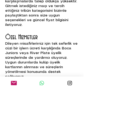
karşılaşmalarda talep oldukça yüksektir.
Gitmek istediğiniz maçı ve tercih
ettiğiniz tribün kategorisini bizimle
paylaştıktan sonra size uygun
seçenekleri ve güncel fiyat bilgisini
iletiyoruz.
Özel Hizmetler
Dileyen misafirlerimiz için tek seferlik ve
cüzi bir işlem ücreti karşılığında Boca
Juniors veya River Plate üyelik
süreçlerinde de yardımcı oluyoruz.
Uygun durumlarda kulüp üyelik
kartlarının alınması ve süreçlerin
yönetilmesi konusunda destek
sağlıyoruz.
Ayrıca forma alışverişi, güvenilir
mağazalar, şehir içi futbol rotaları ve
Buenos Aires’te futbol temalı özel
deneyimler konusunda da rehberlik
sunuyoruz.