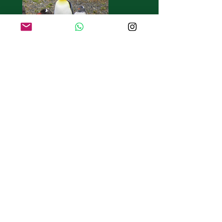
BLOG
Patagonya’da Doğa Yeniden
Yazılıyor: Pumalar ve
Penguenlerin Sıra Dışı