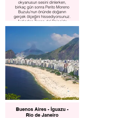
okyanusun sesini dinlerken,
birkaç gün sonra Perito Moreno
Buzulu’nun önünde doğanın
gerçek ölçeğini hissediyorsunuz.
Ardından Torres del Paine’de
granit kulelerin gölgesinde,
rüzgârın yön verdiği o vahşi
coğrafyanın içinde buluyorsunuz
kendinizi.
Daha fazlasını incele
Buenos Aires - İguazu -
Rio de Janeiro