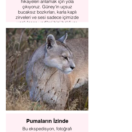
hikayeleri anlamak için yola
çıkıyoruz. Güney'in uçsuz
bucaksız bozkırları, karla kaplı
zirveleri ve sesi sadece içimizde
yankılanan vadileri bizi bekliyor.
Bu 12 günlük yolculuk, bir
seyahatten öte, bir içsel deneyim
olacak.
Her sabah bambaşka bir
manzaraya uyanacağın, bazen
şiddetli bir rüzgarla savrulacağın,
bazen sadece kuşların şarkısını
duyacağın bir rota bu. Ve bu
rotada, doğayla gerçek bir bağ
kuracak, kendini dinleyecek ve
Patagonya'nın sana anlattıklarını
duyacaksın.
Daha fazlasını incele
Pumaların İzinde
Bu ekspedisyon, fotoğrafı