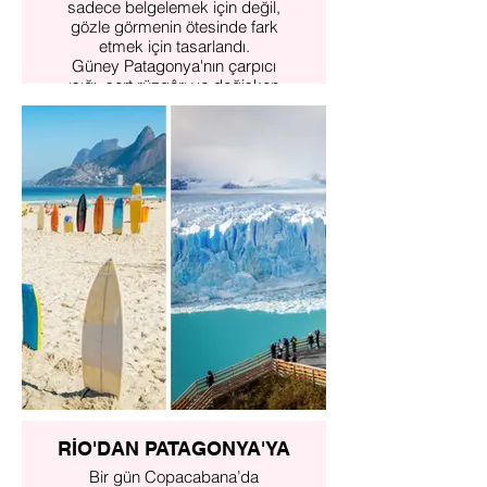
sadece belgelemek için değil,
gözle görmenin ötesinde fark
etmek için tasarlandı.
Güney Patagonya'nın çarpıcı
ışığı, sert rüzgârı ve değişken
havası bize her gün yeni bir
yüzünü gösterecek.
Andlar’ın gölgesinden buzullara,
guanaco sürülerinden puma
izlerine kadar uzanan bu
yolculukta,
deklanşöre basmadan önce
durmayı, beklemeyi ve sahnenin
kendi ritmini tanımayı
öğreneceğiz.
Zamanla yarışmayacağız.
Her gün, doğanın sunduğu
kadarını alacağız. Ne eksik, ne
fazla.
RİO'DAN PATAGONYA'YA
Daha fazlasını incele
Bir gün Copacabana’da