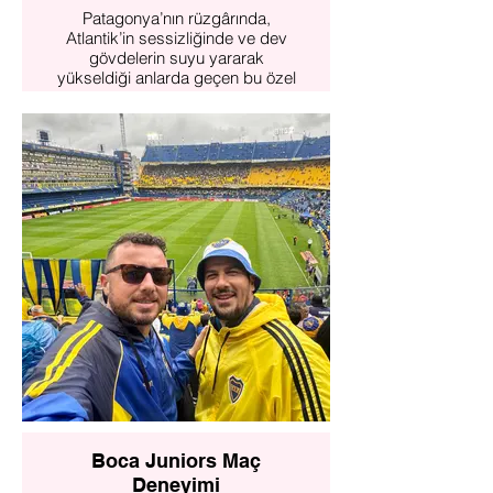
Patagonya’nın rüzgârında,
Atlantik’in sessizliğinde ve dev
gövdelerin suyu yararak
yükseldiği anlarda geçen bu özel
yolculuk; bakmayı bilenler,
beklemeyi bilenler ve tanıklığı bir
ayrıcalık olarak görenler için
tasarlandı.
Bu bir tur değil.
Bu, doğanın nefesini tutup sonra
yeniden verdiği anlara yakından
şahitlik etme deneyimi.
Puerto Madryn’den açıldığımız
sularda balinalarla aynı rotayı
paylaşacak, Valdés
Yarımadası’nda ise karadan,
sabırla ve sessizlikle onları
izleyeceğiz.
Fotoğraf makineleri kadar
hafızalar da dolacak.
Boca Juniors Maç
Deneyimi