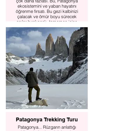
çok daha fazlası. Bu, Patagonya
ekosistemini ve yaban hayatını
öğrenme fırsatı. Bu gezi kalbinizi
çalacak ve ömür boyu sürecek
anılar bırakacak, tamamen içine
çeken eşsiz bir yolculuk olacak.
Daha fazlasını incele
Patagonya Trekking Turu
Patagonya... Rüzgarın anlattığı