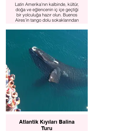
Latin Amerika’nın kalbinde, kültür,
doğa ve eğlencenin iç içe geçtiği
bir yolculuğa hazır olun. Buenos
Aires’in tango dolu sokaklarından
başlayıp, Iguazú’nun görkemli
şelalelerine, Rio de Janeiro’nun
tropik rüyasına ve Sao Paulo’nun
modern kaosuna uzanan bu rota
size unutulmaz anılar bırakacak.
Daha fazlasını incele
Atlantik Kıyıları Balina
Turu