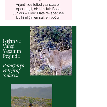
Arjantin’de futbol yalnızca bir
Daha fazlasını incele
spor değil, bir kimliktir. Boca
Juniors – River Plate rekabeti ise
bu kimliğin en saf, en yoğun
halidir.
Bu turda bir maçı izlemekten çok
daha fazlasını yaşarsın.
Maç günü, tribün kültürü, taraftar
Işığın ve
ritüelleri, sokaklardaki atmosfer
Vahşi
ve stada giden yolun kendisi bu
Yaşamın
deneyimin parçasıdır. Boca ve
Peşinde
River taraftarlarının yaşadığı
mahalleleri tanır, maç öncesi
Patagonya
Buenos Aires’in futbol ruhunu
hissedersin.
Fotoğraf
Safarisi
Daha fazlasını incele